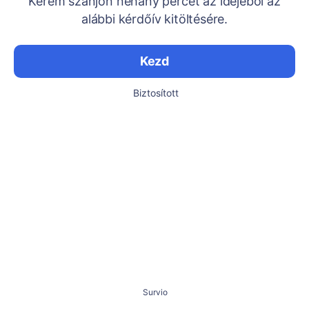
Kérem szánjon néhány percet az idejéből az
alábbi kérdőív kitöltésére.
Kezd
Biztosított
Survio