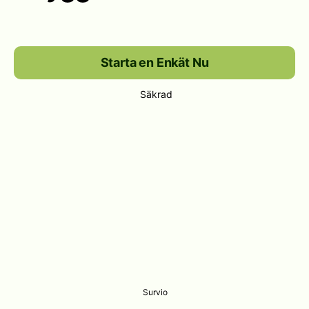
Starta en Enkät Nu
Säkrad
Survio