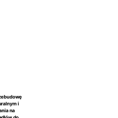
rzebudowę
ralnym i
nia na
adłów do