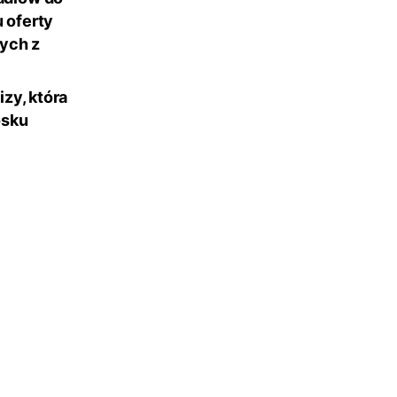
 oferty
nych z
zy, która
osku