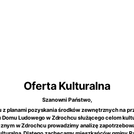
Oferta Kulturalna
Szanowni Państwo,
u z planami pozyskania środków zewnętrznych na p
 Domu Ludowego w Zdrochcu służącego celom kultu
cznym w Zdrochcu prowadzimy analizę zapotrzebowa
kulturalną. Dlatego zachęcamy mieszkańców gminy R