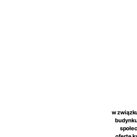
w związk
budynku
społe
ofertę 