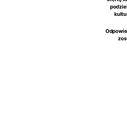
podzie
kultu
Odpowied
zos