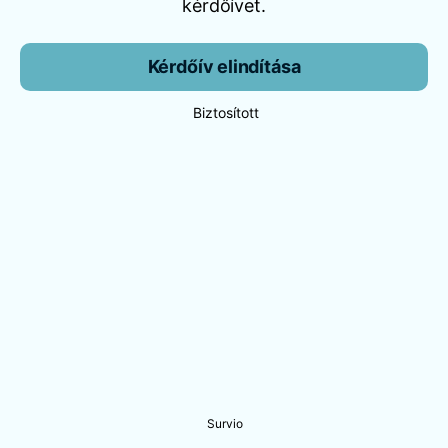
kérdőívet.
Kérdőív elindítása
Biztosított
Survio