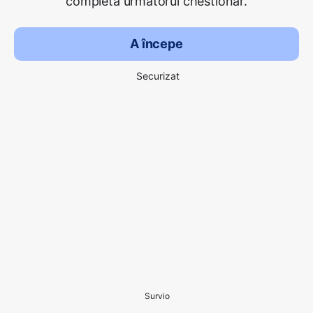
completa următorul chestionar.
A începe
Securizat
Survio