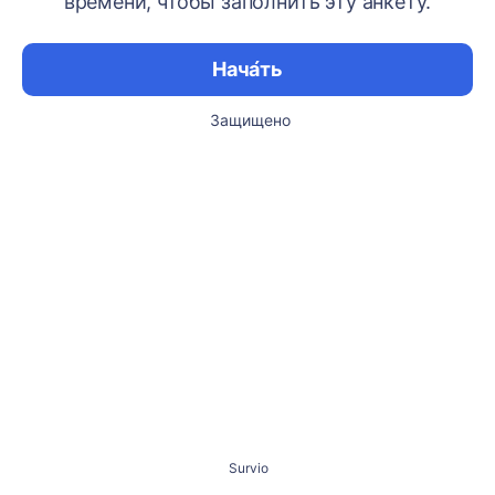
времени, чтобы заполнить эту анкету.
Нача́ть
Защищено
Survio