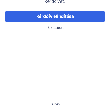
kérdőívet.
Kérdőív elindítása
Biztosított
Survio