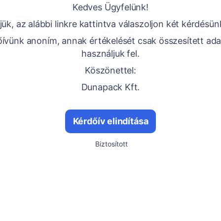
Kedves Ügyfelünk!
jük, az alábbi linkre kattintva válaszoljon két kérdésün
ívünk anoním, annak értékelését csak összesített ad
használjuk fel.
Köszönettel:
Dunapack Kft.
Kérdőív elindítása
Biztosított