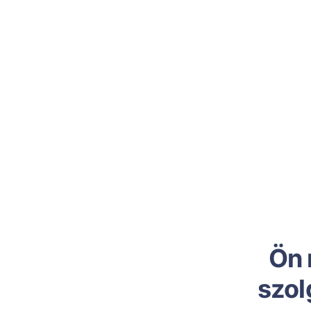
Ön 
szol