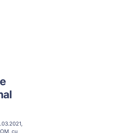
de
nal
5.03.2021,
ZOOM, cu