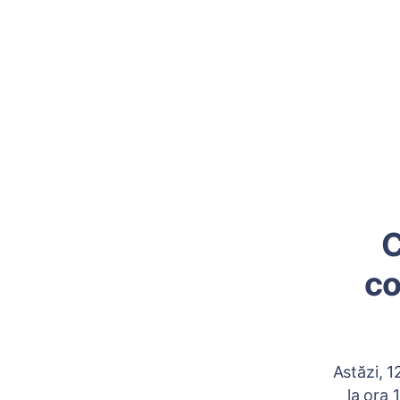
C
co
Astăzi, 1
la ora 