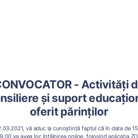
ONVOCATOR - Activități 
nsiliere și suport educațio
oferit părinților
2.03.2021, vă aduc la cunoștință faptul că în data de 1
19.00 va avea loc întâlnirea online, folosind aplicația 