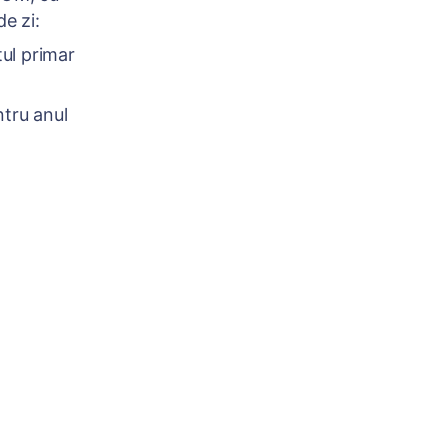
e zi:
tul primar
ntru anul