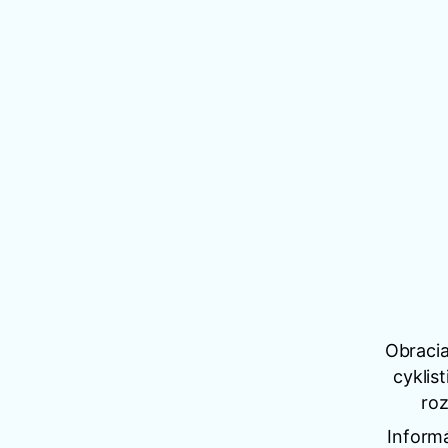
Obracia
cyklis
roz
Inform