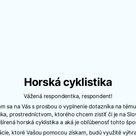
Horská cyklistika
Vážená respondentka, respondent!
m sa na Vás s prosbou o vyplnenie dotazníka na tém
tika, prostredníctvom, ktorého chcem zistiť či je na Sl
šírená horská cyklistika a aká je obľúbenosť tohto špo
ácie, ktoré Vašou pomocou získam, budú využité výhra