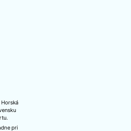
u Horská
ovensku
rtu.
dne pri