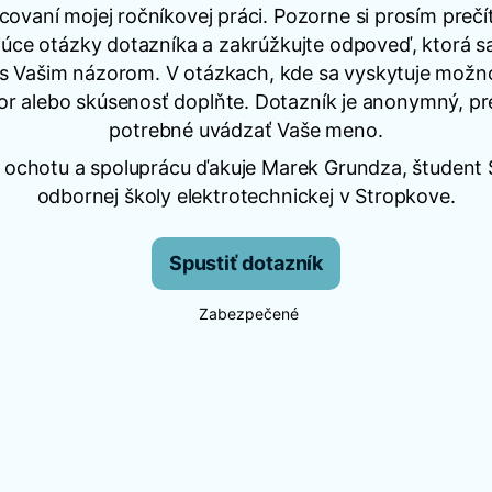
covaní mojej ročníkovej práci. Pozorne si prosím prečí
júce otázky dotazníka a zakrúžkujte odpoveď, ktorá sa
s Vašim názorom. V otázkach, kde sa vyskytuje možnos
or alebo skúsenosť doplňte. Dotazník je anonymný, pre
potrebné uvádzať Vaše meno.
 ochotu a spoluprácu ďakuje Marek Grundza, študent 
odbornej školy elektrotechnickej v Stropkove.
Spustiť dotazník
Zabezpečené