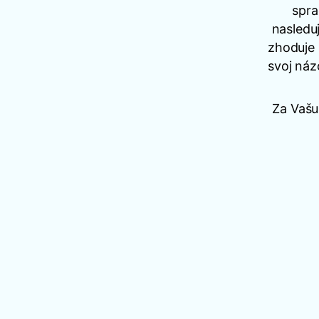
spra
nasledu
zhoduje 
svoj náz
Za Vašu