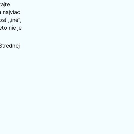
tajte
 najviac
ť ,,iné",
to nie je
Strednej