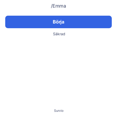
/Emma
Börja
Säkrad
Survio