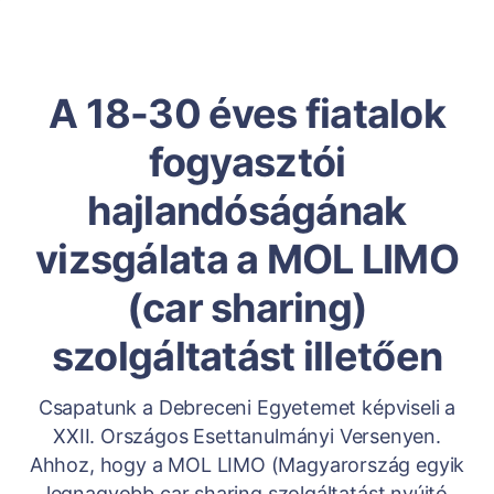
A 18-30 éves fiatalok
fogyasztói
hajlandóságának
vizsgálata a MOL LIMO
(car sharing)
szolgáltatást illetően
Csapatunk a Debreceni Egyetemet képviseli a
XXII. Országos Esettanulmányi Versenyen.
Ahhoz, hogy a MOL LIMO (Magyarország egyik
legnagyobb car sharing szolgáltatást nyújtó