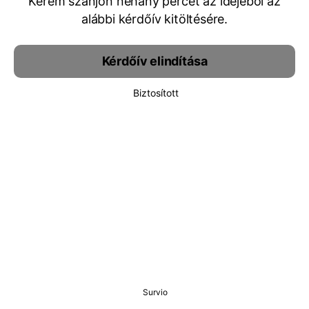
Kérem szánjon néhány percet az idejéből az
alábbi kérdőív kitöltésére.
Kérdőív elindítása
Biztosított
Survio