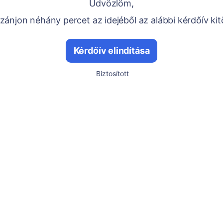
Üdvözlöm,
ánjon néhány percet az idejéből az alábbi kérdőív kit
Kérdőív elindítása
Biztosított