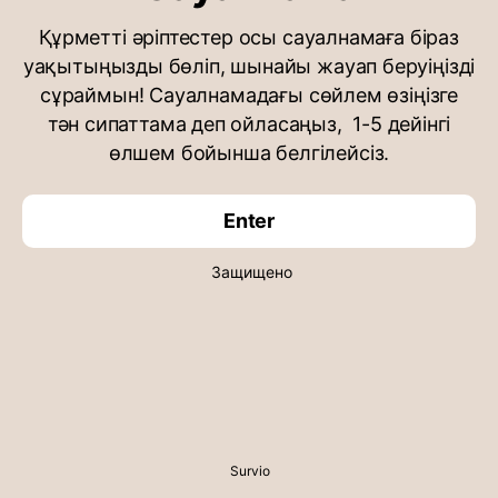
Құрметті әріптестер осы сауалнамаға біраз
уақытыңызды бөліп, шынайы жауап беруіңізді
сұраймын! Сауалнамадағы сөйлем өзіңізге
тән сипаттама деп ойласаңыз, 1-5 дейінгі
өлшем бойынша белгілейсіз.
Enter
Защищено
Survio