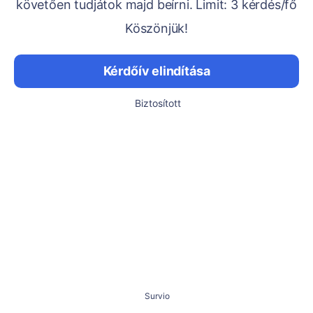
követően tudjátok majd beírni. Limit: 3 kérdés/fő
Köszönjük!
Kérdőív elindítása
Biztosított
Survio