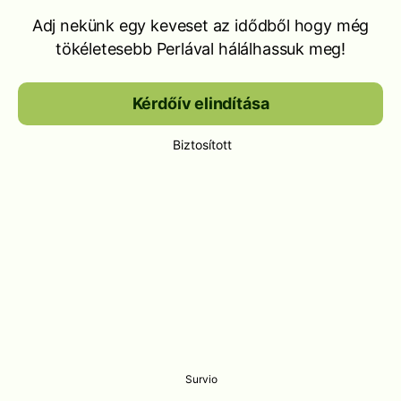
Adj nekünk egy keveset az idődből hogy még
tökéletesebb Perlával hálálhassuk meg!
Kérdőív elindítása
Biztosított
Survio