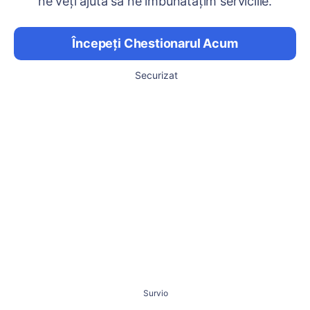
ne veți ajuta să ne îmbunătățim serviciile.
Începeți Chestionarul Acum
Securizat
Survio