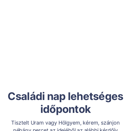
Családi nap lehetséges
időpontok
Tisztelt Uram vagy Hölgyem, kérem, szánjon
néhány percet az idejéből az alábbi kérdőív