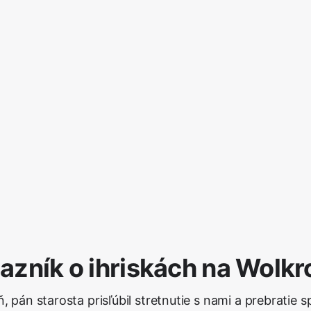
azník o ihriskách na Wolkr
, pán starosta prisľúbil stretnutie s nami a prebratie s