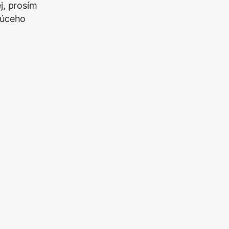
j, prosím
júceho