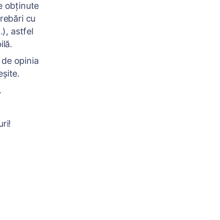
e obținute
trebări cu
), astfel
ilă.
 de opinia
eșite.
.
ri!