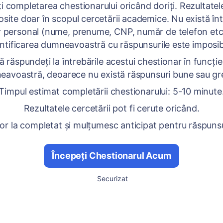
ți completarea chestionarului oricând doriți. Rezultatel
losite doar în scopul cercetării academice. Nu există în
 personal (nume, prenume, CNP, număr de telefon etc.
ntificarea dumneavoastră cu răspunsurile este imposib
 răspundeți la întrebările acestui chestionar în funcție
avoastră, deoarece nu există răspunsuri bune sau gr
Timpul estimat completării chestionarului: 5-10 minute
Rezultatele cercetării pot fi cerute oricând.
or la completat și mulțumesc anticipat pentru răspunsu
Începeți Chestionarul Acum
Securizat