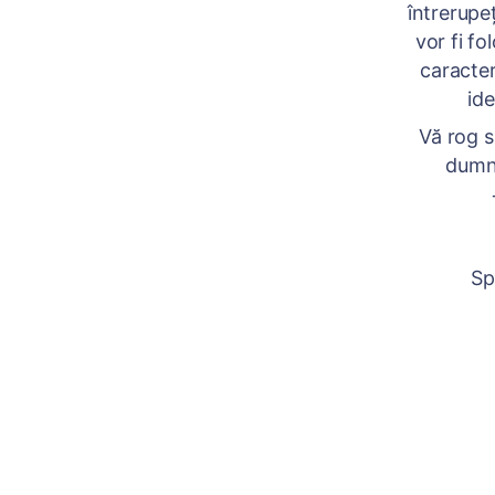
întrerupe
vor fi fo
caracter
ide
Vă rog să
dumne
Sp