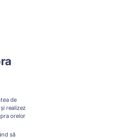
pra
atea de
și realizez
upra orelor
ând să