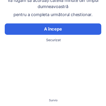
Vă rugăm să acordați câteva minute din timpul
dumneavoastră
pentru a completa următorul chestionar.
A începe
Securizat
Survio