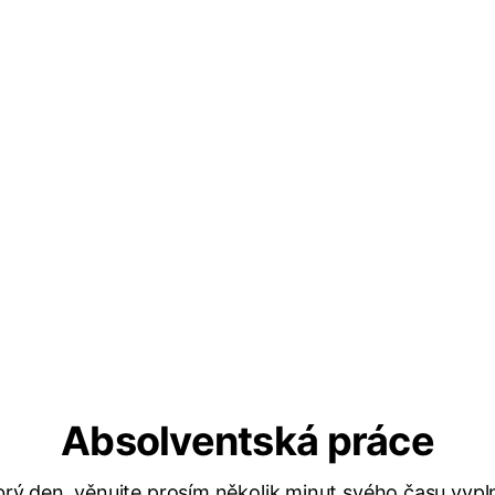
Absolventská práce
rý den, věnujte prosím několik minut svého času vypl