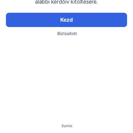
alábbi kérdőív kitöltésére.
Kezd
Biztosított
Survio