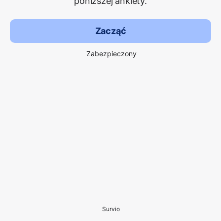
poniższej ankiety.
Zacząć
Zabezpieczony
Survio