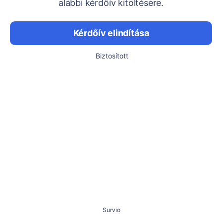
alábbi kérdőív kitöltésére.
Kérdőív elindítása
Biztosított
Survio