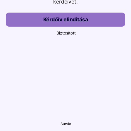
kérdőívet.
Kérdőív elindítása
Biztosított
Survio