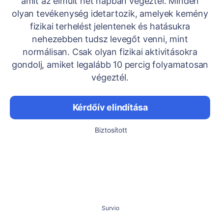
amit az elmúlt hét napban végeztél. Minden
olyan tevékenység idetartozik, amelyek kemény
fizikai terhelést jelentenek és hatásukra
nehezebben tudsz levegőt venni, mint
normálisan. Csak olyan fizikai aktivitásokra
gondolj, amiket legalább 10 percig folyamatosan
végeztél.
Kérdőív elindítása
Biztosított
Survio