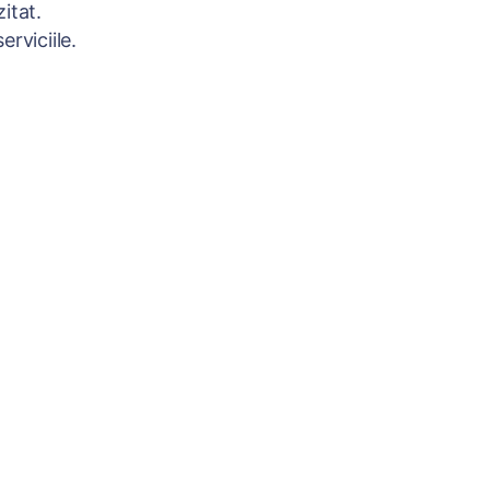
itat.
rviciile.