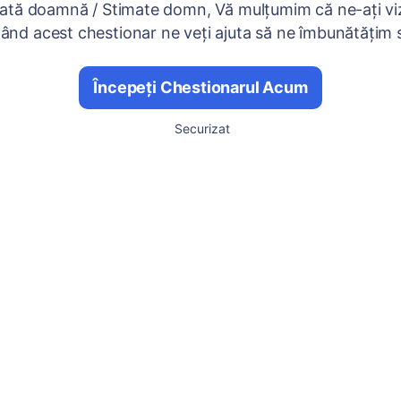
ată doamnă / Stimate domn, Vă mulțumim că ne-ați viz
nd acest chestionar ne veți ajuta să ne îmbunătățim se
Începeți Chestionarul Acum
Securizat