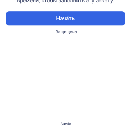
времени, чтобы заполнить эту анкету.
Нача́ть
Защищено
Survio