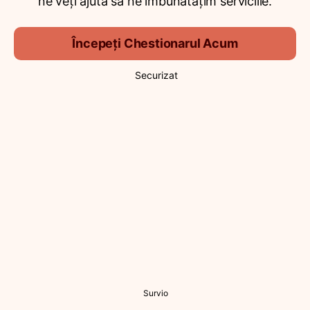
ne veți ajuta să ne îmbunătățim serviciile.
Începeți Chestionarul Acum
Securizat
Survio