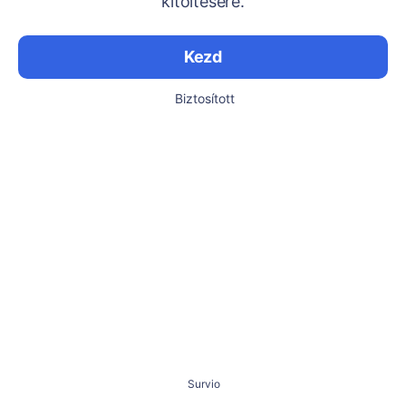
kitöltésére.
Kezd
Biztosított
Survio