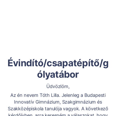
Évindító/csapatépítő/g
ólyatábor
Üdvözlöm,
Az én nevem Tóth Lilla. Jelenleg a Budapesti
Innovatív Gimnázium, Szakgimnázium és
Szakközépiskola tanulója vagyok. A következő
kérdőívben, arra keresném a válaszokat, hogy