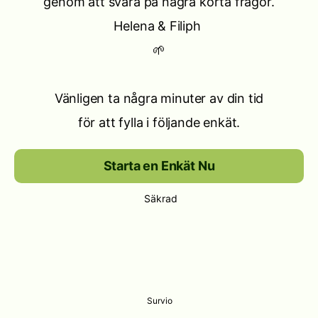
genom att svara på några korta frågor.
Helena & Filiph
🌱
Vänligen ta några minuter av din tid
för att fylla i följande enkät.
Starta en Enkät Nu
Säkrad
Survio