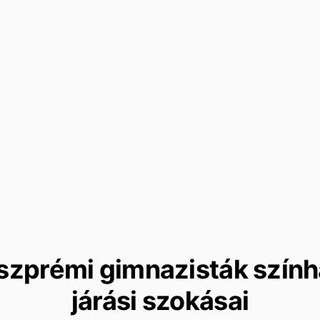
szprémi gimnazisták szín
járási szokásai