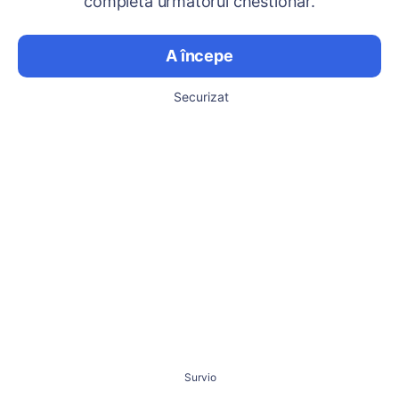
completa următorul chestionar.
A începe
Securizat
Survio