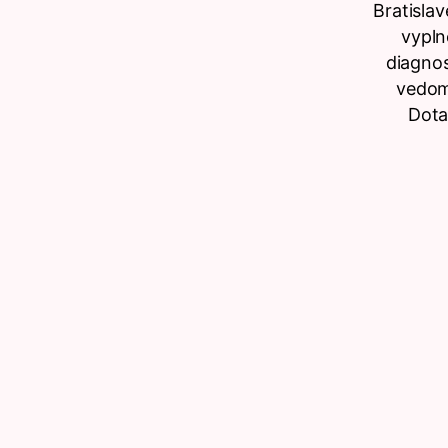
Bratisla
vypln
diagnos
vedomo
Dota