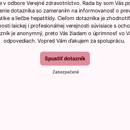
ve v odbore Verejné zdravotníctvo. Rada by som Vás po
enie dotazníka so zameraním na informovanosť o prev
tike a liečbe hepatitídy. Cieľom dotazníka je zhodnoti
sti laickej i profesionálnej verejnosti súvisiace s och
zník je anonymný, preto Vás žiadam o úprimnosť vo V
odpovediach. Vopred Vám ďakujem za spoluprácu.
Spustiť dotazník
Zabezpečené