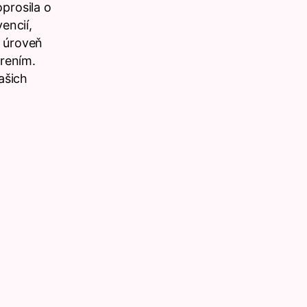
prosila o
encií,
ť úroveň
orením.
ašich