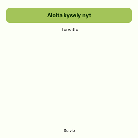
Aloita kysely nyt
Turvattu
Survio