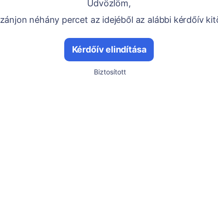
Üdvözlöm,
ánjon néhány percet az idejéből az alábbi kérdőív kit
Kérdőív elindítása
Biztosított