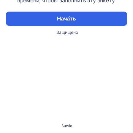
времени, чтобы заполнить эту анкету.
Нача́ть
Защищено
Survio