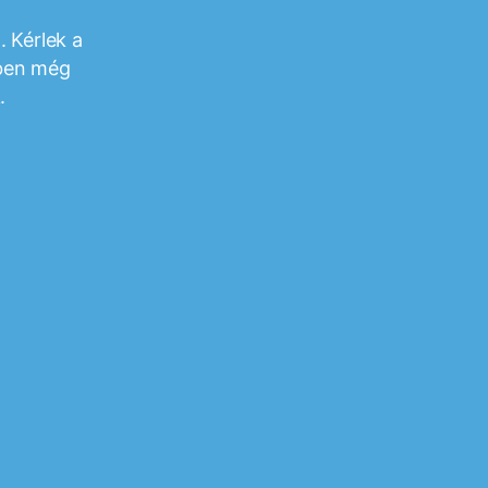
 Kérlek a
őben még
.