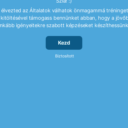
Szia! :)
 élvezted az Általatok válhatok önmagammá tréninget.
 kitöltésével támogass bennünket abban, hogy a jöv
inkább igényeitekre szabott képzéseket készíthessünk
Kezd
Biztosított