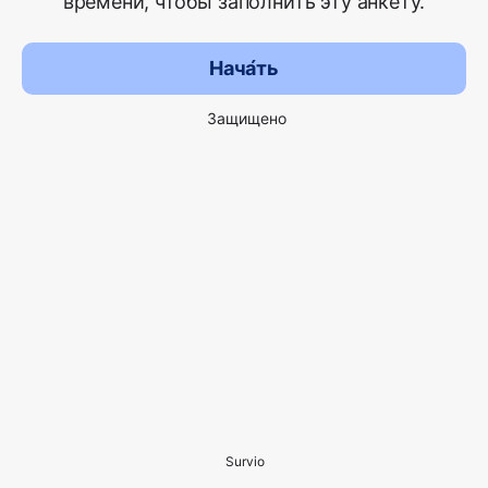
времени, чтобы заполнить эту анкету.
Нача́ть
Защищено
Survio