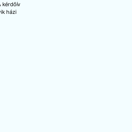
A kérdőív
ik házi