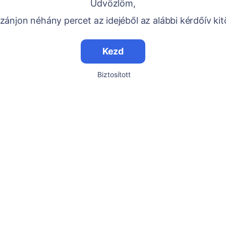
Üdvözlöm,
ánjon néhány percet az idejéből az alábbi kérdőív kit
Kezd
Biztosított