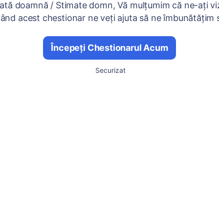
ată doamnă / Stimate domn, Vă mulțumim că ne-ați viz
nd acest chestionar ne veți ajuta să ne îmbunătățim se
Începeți Chestionarul Acum
Securizat