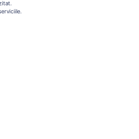
itat.
rviciile.