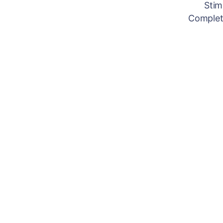
Stim
Completâ