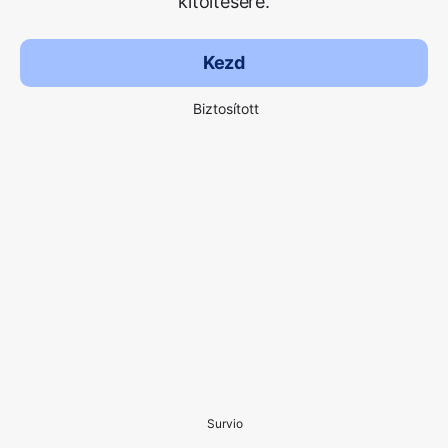
kitöltésére.
Kezd
Biztosított
Survio