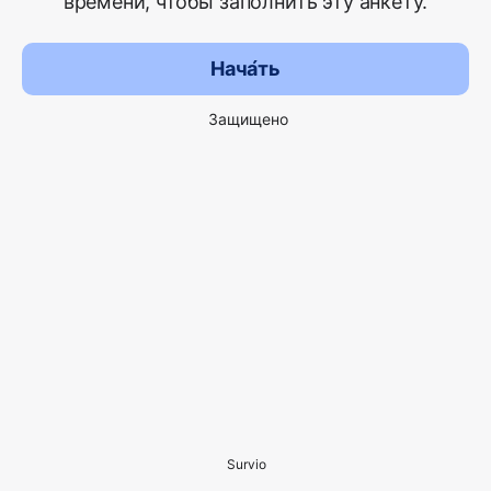
времени, чтобы заполнить эту анкету.
Нача́ть
Защищено
Survio