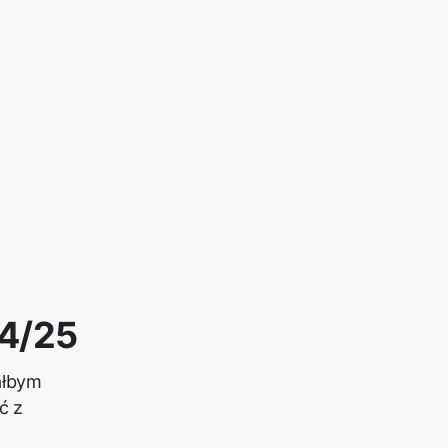
24/25
ałbym
ć z