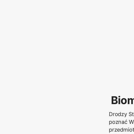
Biom
Drodzy St
poznać Wa
przedmiot