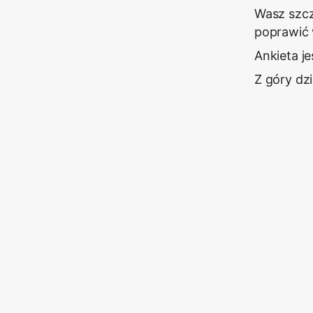
Wasz szcz
poprawić 
Ankieta j
Z góry dz