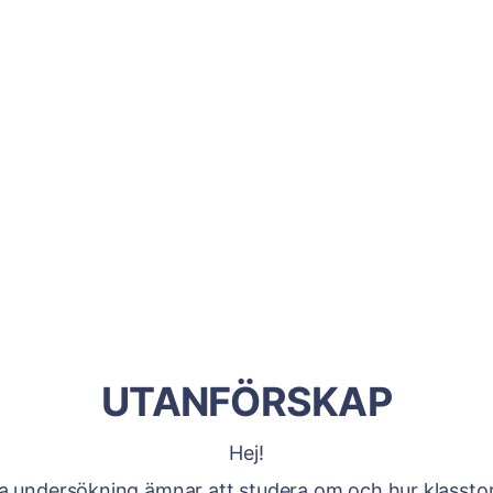
UTANFÖRSKAP
Hej!
 undersökning ämnar att studera om och hur klassto