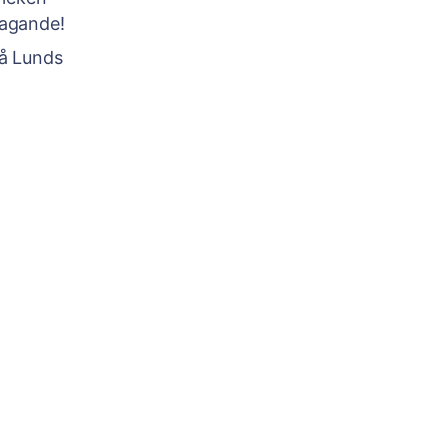
tagande!
på Lunds