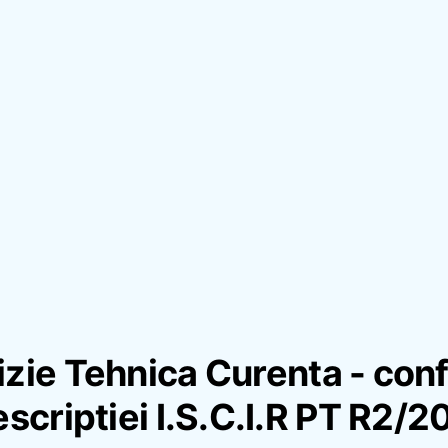
izie Tehnica Curenta - con
escriptiei I.S.C.I.R PT R2/2